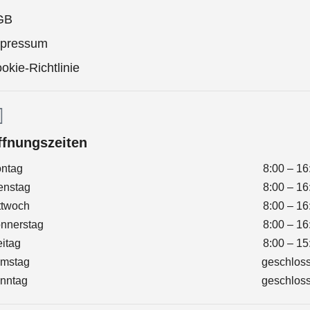
GB
pressum
okie-Richtlinie
ffnungszeiten
ntag
8:00 – 16
enstag
8:00 – 16
ttwoch
8:00 – 16
nnerstag
8:00 – 16
eitag
8:00 – 15
mstag
geschlos
nntag
geschlos