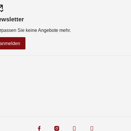
ewsletter
rpassen Sie keine Angebote mehr.
anmelden